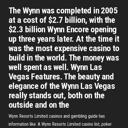
The Wynn was completed in 2005
at a cost of $2.7 billion, with the
$2.3 billion Wynn Encore opening
up three years later. At the time it
was the most expensive casino to
build in the world. The money was
well spent as well. Wynn Las
Vegas Features. The beauty and
elegance of the Wynn Las Vegas
really stands out, both on the
outside and on the
Wynn Resorts Limited casinos and gambling guide has
information like: A Wynn Resorts Limited casino list, poker