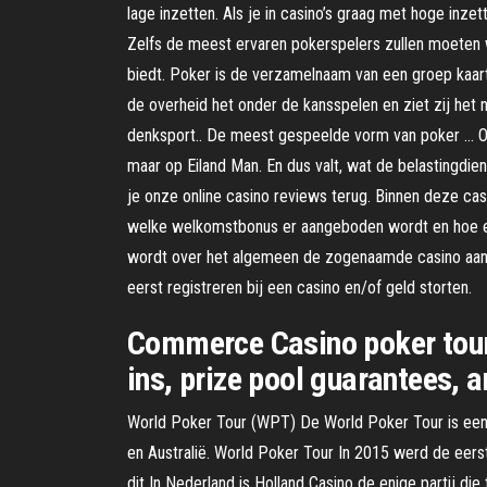
lage inzetten. Als je in casino’s graag met hoge inze
Zelfs de meest ervaren pokerspelers zullen moeten w
biedt. Poker is de verzamelnaam van een groep kaarts
de overheid het onder de kansspelen en ziet zij het n
denksport.. De meest gespeelde vorm van poker … Ook b
maar op Eiland Man. En dus valt, wat de belastingdien
je onze online casino reviews terug. Binnen deze cas
welke welkomstbonus er aangeboden wordt en hoe er
wordt over het algemeen de zogenaamde casino aanm
eerst registreren bij een casino en/of geld storten.
Commerce Casino poker tourn
ins, prize pool guarantees, a
World Poker Tour (WPT) De World Poker Tour is een t
en Australië. World Poker Tour In 2015 werd de eers
dit In Nederland is Holland Casino de enige partij di