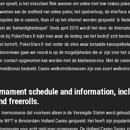
tten speelt, is het misschien flink wennen om online met low-stakes poke
ennen aan de snelheid van online poker, het spelverloop, de interface 
pelen die in casino's, thuis of op het internet worden gespeeld. In Nede
iet als 'behendigheidsspel'. Sinds april 2010 wordt het door de Internat
ij PokerStars.fr kijkt men waar de leiding van het bedrijf zich bevindt,
st betreft, PokerStars.fr niet onder de sites waar betaalde kansspelbela
inoreviews gaan we vooral in op de mogelijkheden die er zijn voor het sp
 contact opgenomen kan worden met de klantenservice. Met de casino w
eldbonus bedoeld. Casino welkomstbonussen zijn een soort welkomstge
ament schedule and information, inclu
nd freerolls.
oernooiserie dat voorheen alleen in de Verenigde Staten werd gehouden
te WPT in Amsterdam Holland Casino gespeeld. Het heeft zijn popularit
e toernooien voor echt geld mag organiseren. De Holland Casino Series z