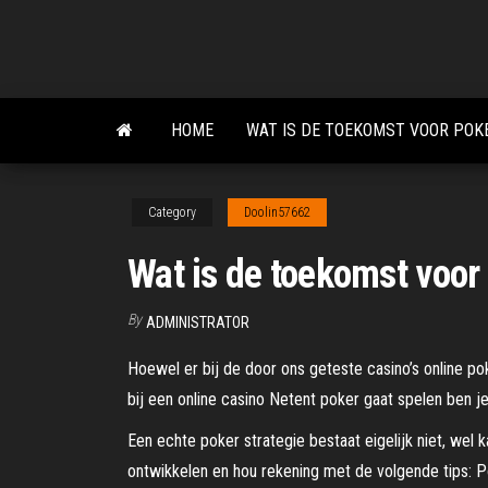
Skip
to
the
content
HOME
WAT IS DE TOEKOMST VOOR PO
Category
Doolin57662
Wat is de toekomst voo
By
ADMINISTRATOR
Hoewel er bij de door ons geteste casino’s online p
bij een online casino Netent poker gaat spelen ben je
Een echte poker strategie bestaat eigelijk niet, wel k
ontwikkelen en hou rekening met de volgende tips: Po