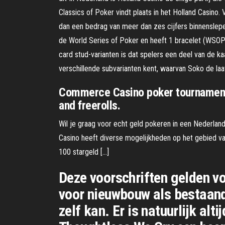
Classics of Poker vindt plaats in het Holland Casino.
dan een bedrag van meer dan zes cijfers binnenslepe
de World Series of Poker en heeft 1 bracelet (WSOP 
card stud-varianten is dat spelers een deel van de k
verschillende subvarianten kent, waarvan Soko de laat
Commerce Casino poker tournament s
and freerolls.
Wil je graag voor echt geld pokeren in een Nederla
Casino heeft diverse mogelijkheden op het gebied va
100 stargeld […]
Deze voorschriften gelden vo
voor nieuwbouw als bestaand
zelf kan. Er is natuurlijk a