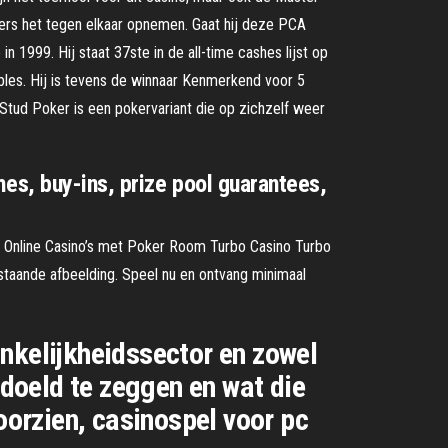
anders het tegen elkaar opnemen. Gaat hij deze PCA
1999. Hij staat 37ste in de all-time cashes lijst op
bles. Hij is tevens de winnaar Kenmerkend voor 5
 Stud Poker is een pokervariant die op zichzelf weer
es, buy-ins, prize pool guarantees,
. Online Casino’s met Poker Room Turbo Casino Turbo
staande afbeelding. Speel nu en ontvang minimaal
nkelijkheidssector en zowel
doeld te zeggen en wat die
oorzien, casinospel voor pc