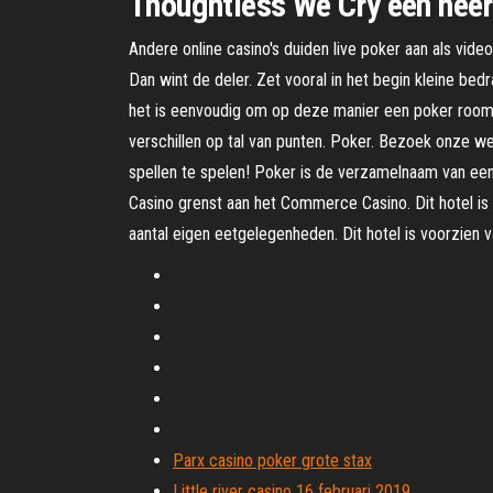
Thoughtless We Cry een heer
Andere online casino's duiden live poker aan als vid
Dan wint de deler. Zet vooral in het begin kleine bed
het is eenvoudig om op deze manier een poker room u
verschillen op tal van punten. Poker. Bezoek onze we
spellen te spelen! Poker is de verzamelnaam van ee
Casino grenst aan het Commerce Casino. Dit hotel i
aantal eigen eetgelegenheden. Dit hotel is voorzien 
Parx casino poker grote stax
Little river casino 16 februari 2019